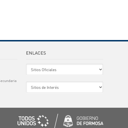
ENLACES
Sitio Oficiales
Secundaria
Sitio de Interes
)