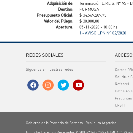
Adquisición de:
Terminación E.P.E.S. N° 95 - 
Destino:
FORMOSA
Presupuesto Oficial:
$ 34.569.289,73
Valor del Pliego:
$ 30.000,00
Apertura:
05-11-2020 - 10:00 hs.
1 - AVISO LPN Nº 02/2020
REDES SOCIALES
ACCESO
Síguenos en nuestras redes
Correo Ofi
Solicitud C
Refsatel
Datos Abie
Preguntas
UPSTI
Gobierno de la Provincia de Formosa · República Argentina
Todos los Derechos Reservados © 2005-2026 ·
CSS
-
HTML 4.01
Válid