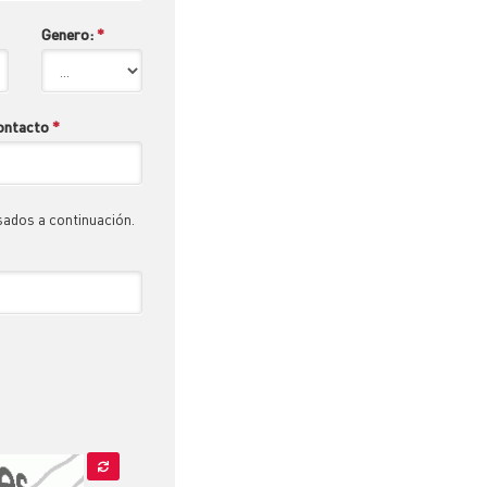
Genero:
*
contacto
*
sados a continuación.