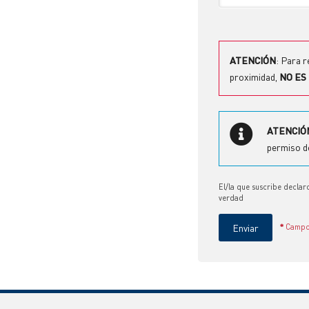
ATENCIÓN
: Para 
proximidad,
NO ES
ATENCIÓ
permiso de
El/la que suscribe declar
verdad
Enviar
*
Campo 