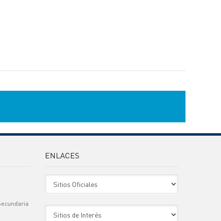
ENLACES
Sitio Oficiales
Secundaria
Sitio de Interes
)