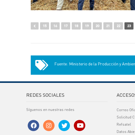
15
16
17
18
19
20
21
22
23
Fuente: Ministerio de la Producción y Ambie
REDES SOCIALES
ACCESO
Síguenos en nuestras redes
Correo Ofi
Solicitud C
Refsatel
Datos Abie