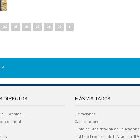
24
25
26
27
28
29
nte
S DIRECTOS
MÁS VISITADOS
cial - Webmail
Licitaciones
orreo Oficial
Capacitaciones
Junta de Clasificación de Educación 
rtos
Instituto Provincial de la Vivienda (IPV