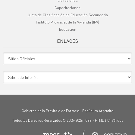
Licitaciones
Capacitaciones
Junta de Clasificación de Educación Secundaria
Instituto Provincial de la Vivienda (IPV)
Educación
ENLACES
Sitio Oficiales
Sitio de Interes
Gobierno de la Provincia de Formosa · República Argentina
Todos los Derechos Reservados © 2005-2026 ·
CSS
-
HTML 4.01
Válidos