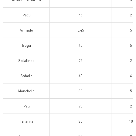
Pacú
45
2
Armado
0.45
5
Boga
45
5
Solalinde
25
2
Sábalo
40
4
Moncholo
30
5
Patí
70
2
Tararira
30
10