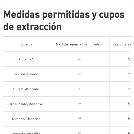
Medidas permitidas y cupos
de extracción
Especie
Medida mínima (centímetro)
Cupo de ext
Corvina*
30
5
Surubí Pintado
85
2
Surubí Atigrado
80
2
Tres Punto/Mandove
35
5
Armado Chancho
45
5
Armado Amarillo
40
5