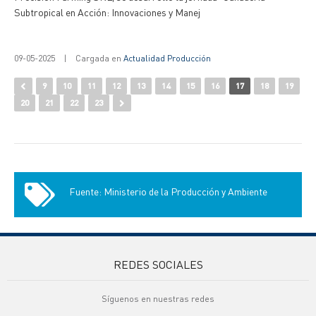
Subtropical en Acción: Innovaciones y Manej
09-05-2025
|
Cargada en
Actualidad Producción
9
10
11
12
13
14
15
16
17
18
19
20
21
22
23
Fuente: Ministerio de la Producción y Ambiente
REDES SOCIALES
Síguenos en nuestras redes