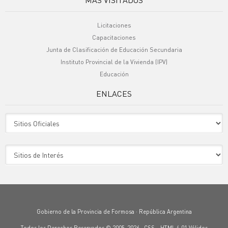
Licitaciones
Capacitaciones
Junta de Clasificación de Educación Secundaria
Instituto Provincial de la Vivienda (IPV)
Educación
ENLACES
Sitio Oficiales
Sitio de Interes
Gobierno de la Provincia de Formosa · República Argentina
Todos los Derechos Reservados © 2005-2026 ·
CSS
-
HTML 4.01
Válidos