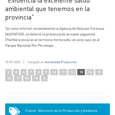
ambiental que tenemos en la
provincia"
Tal como informó recientemente la Agencia de Noticias Formosa
(AGENFOR), se detectó la presencia de un nuevo yaguareté
(Panthera onca) en el territorio formoseño, en este caso en el
Parque Nacional Río Pilcomayo.
20-07-2025
|
Cargada en
Actualidad Producción
5
6
7
8
9
10
11
12
13
14
15
16
17
18
19
Fuente: Ministerio de la Producción y Ambiente