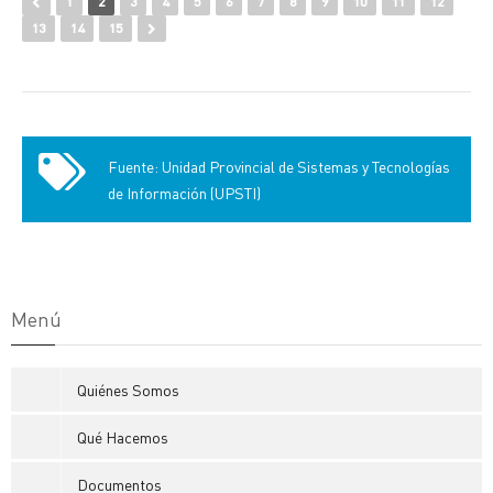
1
2
3
4
5
6
7
8
9
10
11
12
13
14
15
Fuente: Unidad Provincial de Sistemas y Tecnologías
de Información (UPSTI)
Menú
Quiénes Somos
Qué Hacemos
Documentos