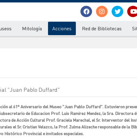
useos
Mitología
Acciones
Red de Bibliotecas
Si
cial "Juan Pablo Duffard"
ación al 61° Aniversario del Museo "Juan Pablo Duffard". Estuvieron present
 Subsecretario de Educacion Prof. Luis Ramirez Mendez, la Sra. Directora d
ectora de Acción Cultural Prof. Graciela Marechal, el Sr. Interventor del Ins
urales el Sr. Cristian Velazco, la Prof. Zulma Alizeche responsable de la Bi
vo Histórico Provincial e invitados especiales.