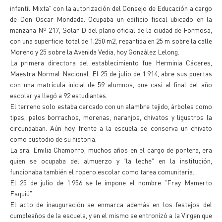
infantil Mixta" con la autorización del Consejo de Educación a cargo
de Don Oscar Mondada. Ocupaba un edificio fiscal ubicado en la
manzana Nº 217, Solar D del plano oficial de la ciudad de Formosa,
con una superficie total de 1.250 m2, repartida en 25 m sobre la calle
Moreno y 25 sobre la Avenida Vedia, hoy González Lelong.
La primera directora del establecimiento fue Herminia Cáceres,
Maestra Normal Nacional. El 25 de julio de 1.914, abre sus puertas
con una matrícula inicial de 59 alumnos, que casi al final del año
escolar ya llegó a 92 estudiantes.
El terreno solo estaba cercado con un alambre tejido, árboles como
tipas, palos borrachos, morenas, naranjos, chivatos y ligustros la
circundaban. Aún hoy frente a la escuela se conserva un chivato
como custodio de su historia.
La sra. Emilia Chamorro, muchos años en el cargo de portera, era
quien se ocupaba del almuerzo y "la leche" en la institución,
funcionaba también el ropero escolar como tarea comunitaria.
El 25 de julio de 1.956 se le impone el nombre "Fray Mamerto
Esquiú".
El acto de inauguración se enmarca además en los festejos del
cumpleaños de la escuela, y en el mismo se entronizó a la Virgen que