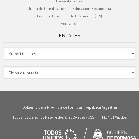
Capacitaciones
Junta de Clasificación de Educación Secundaria
Instituto Provincial de la Vivienda (IPV)
Educación
ENLACES
Sitio Oficiales
Sitio de Interes
Gobierno de la Provincia de Formosa · República Argentina
Todos los Derechos Reservados © 2005-2026 ·
CSS
-
HTML 4.01
Válidos