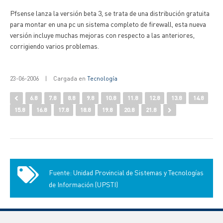
Pfsense lanza la versión beta 3, se trata de una distribución gratuita
para montar en una pc un sistema completo de firewall, esta nueva
versión incluye muchas mejoras con respecto a las anteriores,
corrigiendo varios problemas.
23-06-2006
|
Cargada en
Tecnología
6.8
7.8
8.8
9.8
10.8
11.8
12.8
13.8
14.8
15.8
16.8
17.8
18.8
19.8
20.8
21.8
Fuente: Unidad Provincial de Sistemas y Tecnologías
de Información (UPSTI)