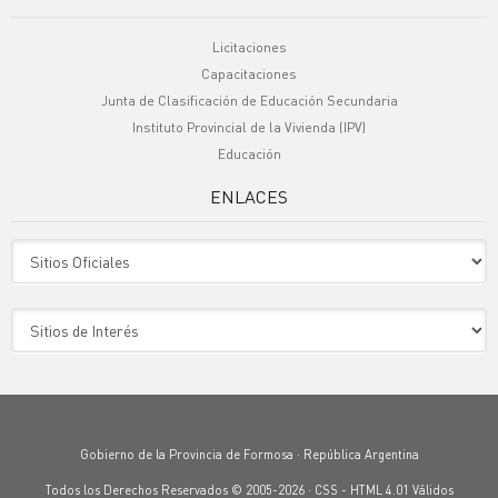
Licitaciones
Capacitaciones
Junta de Clasificación de Educación Secundaria
Instituto Provincial de la Vivienda (IPV)
Educación
ENLACES
Sitio Oficiales
Sitio de Interes
Gobierno de la Provincia de Formosa · República Argentina
Todos los Derechos Reservados © 2005-2026 ·
CSS
-
HTML 4.01
Válidos