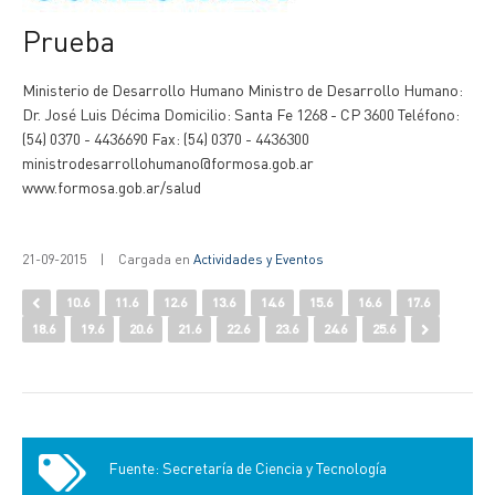
prueba
Ministerio de Desarrollo Humano Ministro de Desarrollo Humano:
Dr. José Luis Décima Domicilio: Santa Fe 1268 - CP 3600 Teléfono:
(54) 0370 - 4436690 Fax: (54) 0370 - 4436300
ministrodesarrollohumano@formosa.gob.ar
www.formosa.gob.ar/salud
21-09-2015
|
Cargada en
Actividades y Eventos
10.6
11.6
12.6
13.6
14.6
15.6
16.6
17.6
18.6
19.6
20.6
21.6
22.6
23.6
24.6
25.6
Fuente: Secretaría de Ciencia y Tecnología