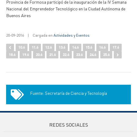
Provincia de Formosa participó de la inauguración de la IV Semana
Nacional del Emprendedor Tecnológico en la Ciudad Autónoma de
Buenos Aires
20-09-2016
|
Cargada en
Actividades y Eventos
10.6
11.6
12.6
13.6
14.6
15.6
16.6
17.6
18.6
19.6
20.6
21.6
22.6
23.6
24.6
25.6
Fuente: Secretaría de Ciencia y Tecnología
REDES SOCIALES