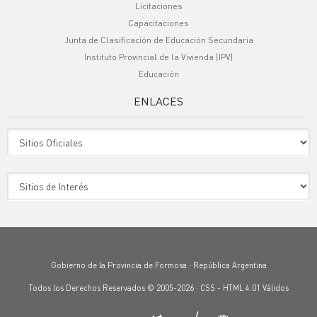
Licitaciones
Capacitaciones
Junta de Clasificación de Educación Secundaria
Instituto Provincial de la Vivienda (IPV)
Educación
ENLACES
Sitio Oficiales
Sitio de Interes
Gobierno de la Provincia de Formosa · República Argentina
Todos los Derechos Reservados © 2005-2026 ·
CSS
-
HTML 4.01
Válidos