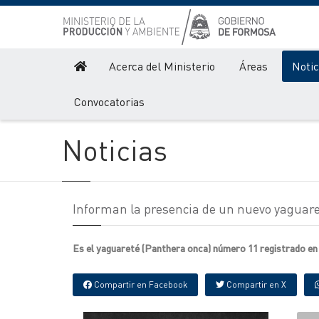
Acerca del Ministerio
Áreas
Notic
Producción y Ambiente
Noticias
Convocatorias
Noticias
Informan la presencia de un nuevo yaguaret
Es el yaguareté (Panthera onca) número 11 registrado e
Compartir en Facebook
Compartir en X