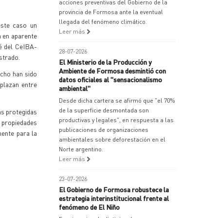
acciones preventivas del Gobierno de la
provincia de Formosa ante la eventual
llegada del fenómeno climático.
este caso un
Leer más
a en aparente
té del CeIBA-
28-07-2026
strado.
El Ministerio de la Producción y
Ambiente de Formosa desmintió con
ocho han sido
datos oficiales al "sensacionalismo
splazan entre
ambiental"
Desde dicha cartera se afirmó que "el 70%
de la superficie desmontada son
as protegidas
productivas y legales", en respuesta a las
n propiedades
publicaciones de organizaciones
mente para la
ambientales sobre deforestación en el
Norte argentino.
Leer más
23-07-2026
El Gobierno de Formosa robustece la
estrategia interinstitucional frente al
fenómeno de El Niño