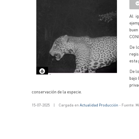
Al i
ejemp
buen
CONIC
De l
regi
esta 
De lo
bajo 
priv
conservación de la especie.
15-07-2025
|
Cargada en
Actualidad Producción
- Fuente: M