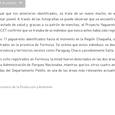
Acciones
gual que los anteriores identificados, se trata de un nuevo macho, en 
lar juvenil. A través de las fotografías se puede observar que se encuentr
 estado de salud y, gracias a su patrón de manchas, el Proyecto Yaguare
ET confirmó que se trataba de un individuo que nunca antes había sido regi
os 11 yaguaretés identificados hasta el momento en la Región Chaqueña, 
strados en la provincia de Formosa. Se estima que estos individuos se de
provincia y territorios vecinos como Paraguay, Chaco y posiblemente Salta.
s ocho registrados en Formosa, la mitad fueron detectados en las dos áre
la Administración de Parques Nacionales, mientras que los otros cuatro e
adas del Departamento Patiño, en una de las áreas más relevantes actual
inisterio de la Producción y Ambiente