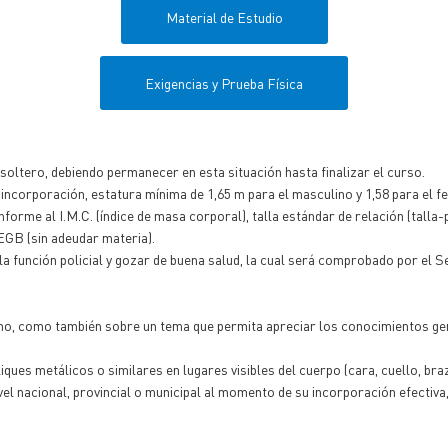
Material de Estudio
Exigencias y Prueba Física
l soltero, debiendo permanecer en esta situación hasta finalizar el curso.
incorporación, estatura mínima de 1,65 m para el masculino y 1,58 para el f
forme al I.M.C. (índice de masa corporal), talla estándar de relación (talla
EGB (sin adeudar materia).
la función policial y gozar de buena salud, la cual será comprobado por el S
o, como también sobre un tema que permita apreciar los conocimientos gener
ques metálicos o similares en lugares visibles del cuerpo (cara, cuello, brazo
vel nacional, provincial o municipal al momento de su incorporación efectiva