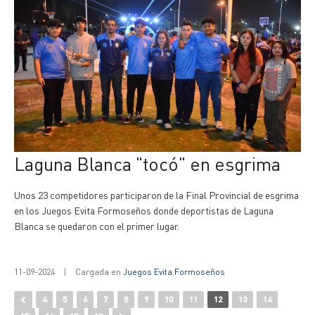
Laguna Blanca "tocó" en esgrima
Unos 23 competidores participaron de la Final Provincial de esgrima
en los Juegos Evita Formoseños donde deportistas de Laguna
Blanca se quedaron con el primer lugar.
11-09-2024
|
Cargada en
Juegos Evita Formoseños
4
5
6
7
8
9
10
11
12
13
14