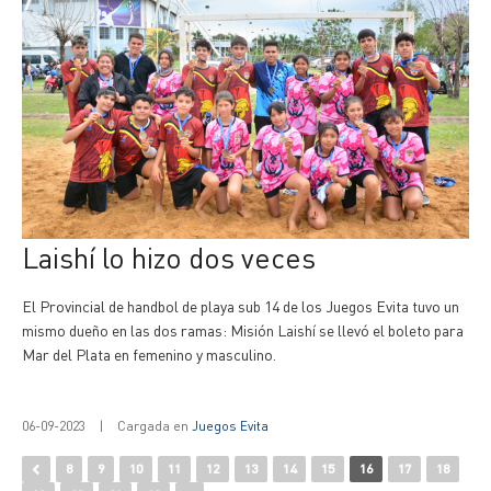
Laishí lo hizo dos veces
El Provincial de handbol de playa sub 14 de los Juegos Evita tuvo un
mismo dueño en las dos ramas: Misión Laishí se llevó el boleto para
Mar del Plata en femenino y masculino.
06-09-2023
|
Cargada en
Juegos Evita
8
9
10
11
12
13
14
15
16
17
18