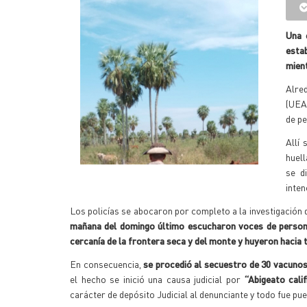
Una 
esta
mient
Alred
(UEA
de pe
Allí
huel
se d
inten
Los policías se abocaron por completo a la investigación 
mañana del domingo último escucharon voces de person
cercanía de la frontera seca y del monte y huyeron hacia t
En consecuencia,
se procedió al secuestro de 30 vacunos 
el hecho se inició una causa judicial por
“Abigeato cali
carácter de depósito Judicial al denunciante y todo fue pue