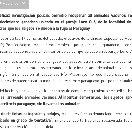
Acciones
eficaz investigación policial permitió recuperar 30 animales vacunos r
blecimiento ganadero ubicado en el paraje Loro Cué, de la localidad de 
ras que los abigeos se dieron a la fuga al Paraguay.
edor de las 17:50 horas del sábado, efectivos de la Unidad Especial de As
R) Portón Negro, tomaron conocimiento por parte de un ganadero, sobre 
rsonas desconocidas en el interior de su campo ubicado en el paraje Loro 
 se entrevistaron con el encargado del puesto, quien comentó que esa ta
las recientes de montados arreando un lote importante de animales vacuno
irigían en dirección al cauce del Río Pilcomayo, lo que hacía suponer 
ciones de hacer pasar la tropa hacia territorio paraguayo, por pasos clande
del hecho y realizaron varios trabajos de campo y seguimiento de huellas, h
as arreando animales vacunos. Al intentar demorarlos, los sujetos apr
erritorio paraguayo, sin llevarse los animales.
de distintas categorías y pelajes,
los cuales fueron denunciados como sus
ficado en grado de tentativa”,
mientras que la hacienda recuperada fue 
sto a disposición de la Justicia.