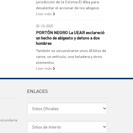
jurisdicción de la Colonia El Alba para
desalentar el accionar de los abigeos
Leer más
03-10-2023
PORTÓN NEGRO La UEAR esclareció
un hecho de abigeato y detuvo a dos
hombres
También se secuestraron unos 45 kilos de
carne, un vehículo, una heladera y otros
elementos
Leer más
ENLACES
Sitio Oficiales
Secundaria
Sitio de Interes
)