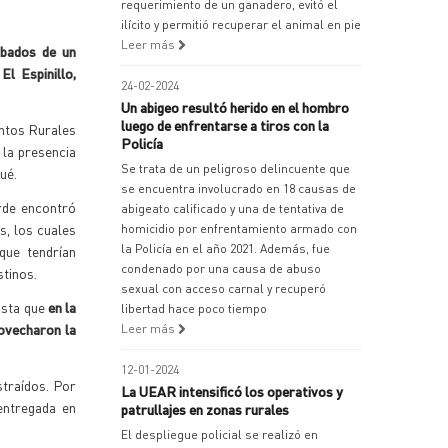
requerimiento de un ganadero, evitó el
ilícito y permitió recuperar el animal en pie
Leer más
obados de un
El Espinillo,
24-02-2024
Un abigeo resultó herido en el hombro
luego de enfrentarse a tiros con la
untos Rurales
Policía
la presencia
Se trata de un peligroso delincuente que
Cué.
se encuentra involucrado en 18 causas de
rde encontró
abigeato calificado y una de tentativa de
s, los cuales
homicidio por enfrentamiento armado con
la Policía en el año 2021. Además, fue
que tendrían
condenado por una causa de abuso
stinos.
sexual con acceso carnal y recuperó
asta que
en la
libertad hace poco tiempo
ovecharon la
Leer más
12-01-2024
traídos. Por
La UEAR intensificó los operativos y
entregada en
patrullajes en zonas rurales
El despliegue policial se realizó en