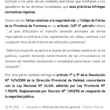
instruyó a los jefes de las unidades operativas que notifiquen a los
ganaderos de las distintas localidades, que
esas prácticas infringen
normativas vigentes
.
Dentro de las
faltas relativas a la seguridad vial
, el
Código de Faltas
de la Provincia de Formosa
en su
artículo 143° 2º párrafo
refiere
“…el que dificultare el transito llevando animales de forma
imprudente o contraria a los reglamentos, en calles, caminos o en
cualquier otra vía de tránsito de vehículos o peatones”.
“Idéntica situación se aplica al dueño de animales sueltos en la vía
pública, cuando teniendo conocimiento de tal circunstancia no
tomare las medidas necesarias o inmediatas para hacer cesar tal
situación”.
Por otra parte, también infringe el
artículo 1° y 3° de la Resolución
N° 1674/2000 de la Dirección Provincial de Vialidad, concordante
con la Ley Nacional N° 24.449, adherido por Ley Provincial N°
1.150/95, Reglamentada por Decreto N° 1.503/98,
en resguardo de
la seguridad pública.
22-03-2024
|
Cargada en
Noticias de interés general
- Fuente: Policía