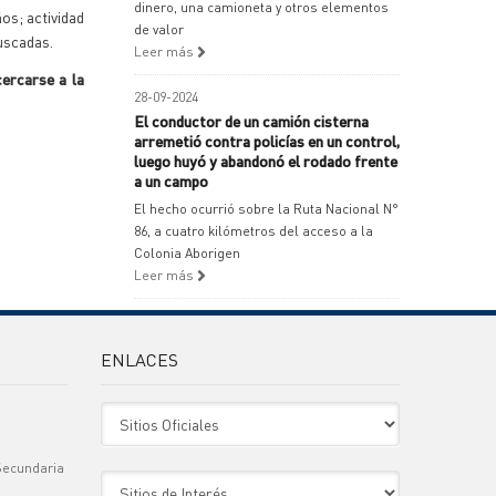
dinero, una camioneta y otros elementos
os; actividad
de valor
buscadas.
Leer más
cercarse a la
28-09-2024
El conductor de un camión cisterna
arremetió contra policías en un control,
luego huyó y abandonó el rodado frente
a un campo
El hecho ocurrió sobre la Ruta Nacional N°
86, a cuatro kilómetros del acceso a la
Colonia Aborigen
Leer más
ENLACES
Sitio Oficiales
Secundaria
Sitio de Interes
)