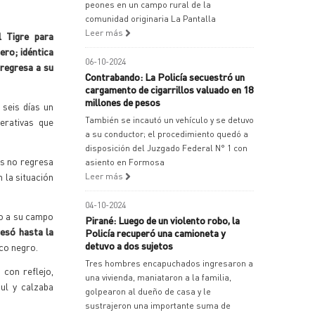
peones en un campo rural de la
comunidad originaria La Pantalla
Leer más
l Tigre para
ero; idéntica
06-10-2024
 regresa a su
Contrabando: La Policía secuestró un
cargamento de cigarrillos valuado en 18
millones de pesos
 seis días un
También se incautó un vehículo y se detuvo
erativas que
a su conductor; el procedimiento quedó a
disposición del Juzgado Federal N° 1 con
es no regresa
asiento en Formosa
 la situación
Leer más
04-10-2024
no a su campo
Pirané: Luego de un violento robo, la
resó hasta la
Policía recuperó una camioneta y
detuvo a dos sujetos
co negro.
Tres hombres encapuchados ingresaron a
con reflejo,
una vivienda, maniataron a la familia,
ul y calzaba
golpearon al dueño de casa y le
sustrajeron una importante suma de