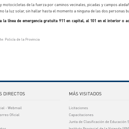
s y motocicletas de la fuerza por caminos vecinales, picadas y campos aledañ
mo la luz solar, sin hallar hasta el momento a ninguna de las dos personas 
a la línea de emergencia gratuita 911 en capital, al 101 en el interior o a
e: Policía de la Provincia
S DIRECTOS
MÁS VISITADOS
cial - Webmail
Licitaciones
orreo Oficial
Capacitaciones
Junta de Clasificación de Educación 
rtos
Instituto Provincial de la Vivienda (IPV