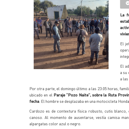
La f
estab
activ
vivie
El j
oper
integ
El a
a su 
a las
Por otra parte, el domingo último a las 23:05 horas, fami
ubicado en el
Paraje “Pozo Naite”, sobre la Ruta Provin
fecha
. El hombre se desplazaba en una motocicleta Honda 
Cardozo es de contextura física robusto, cutis blanco,
canoso. Al momento de ausentarse, vestía camisa manga
alpargatas color azul o negro.