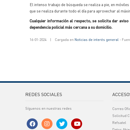
El intenso trabajo de búsqueda se realiza a pie, en móvile
que se realiza durante todo el día para aprovechar al máxi
Cualquier información al respecto, se solicita dar aviso 
dependencia policial más cercana a su domicilio.
16-01-2024
|
Cargada en
Noticias de interés general
- Fuent
REDES SOCIALES
ACCESO
Síguenos en nuestras redes
Correo Ofi
Solicitud C
Refsatel
Datos Abie