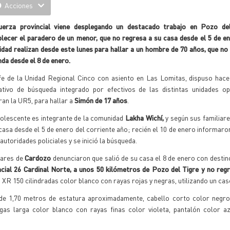
Acciones
uerza provincial viene desplegando un destacado trabajo en Pozo de
lecer el paradero de un menor, que no regresa a su casa desde el 5 de en
idad realizan desde este lunes para hallar a un hombre de 70 años, que no
nda desde el 8 de enero.
efe de la Unidad Regional Cinco con asiento en Las Lomitas, dispuso hace
ativo de búsqueda integrado por efectivos de las distintas unidades op
ran la UR5, para hallar a
Simón de 17 años
.
dolescente es integrante de la comunidad
Lakha Wichí,
y según sus familiar
casa desde el 5 de enero del corriente año; recién el 10 de enero informaron
 autoridades policiales y se inició la búsqueda.
liares de
Cardozo
denunciaron que salió de su casa el 8 de enero con desti
cial 26 Cardinal Norte, a unos 50 kilómetros de Pozo del Tigre y no reg
XR 150 cilindradas color blanco con rayas rojas y negras, utilizando un cas
 de 1,70 metros de estatura aproximadamente, cabello corto color negro 
s larga color blanco con rayas finas color violeta, pantalón color az