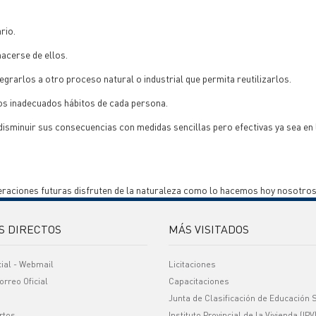
rio.
hacerse de ellos.
egrarlos a otro proceso natural o industrial que permita reutilizarlos.
os inadecuados hábitos de cada persona.
disminuir sus consecuencias con medidas sencillas pero efectivas ya sea en 
raciones futuras disfruten de la naturaleza como lo hacemos hoy nosotros
S DIRECTOS
MÁS VISITADOS
cial - Webmail
Licitaciones
orreo Oficial
Capacitaciones
Junta de Clasificación de Educación 
rtos
Instituto Provincial de la Vivienda (IPV