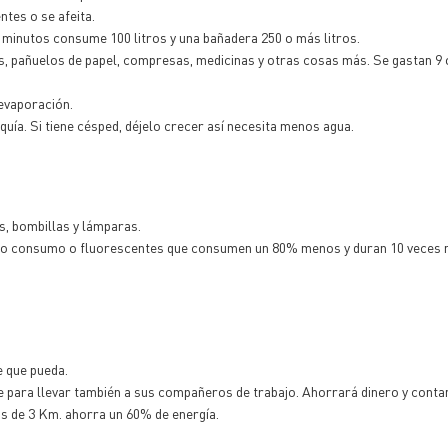
ntes o se afeita.
 minutos consume 100 litros y una bañadera 250 o más litros.
as, pañuelos de papel, compresas, medicinas y otras cosas más. Se gastan 9 
 evaporación.
quía. Si tiene césped, déjelo crecer así necesita menos agua.
s, bombillas y lámparas.
 bajo consumo o fluorescentes que consumen un 80% menos y duran 10 veces 
e que pueda.
coche para llevar también a sus compañeros de trabajo. Ahorrará dinero y con
s de 3 Km. ahorra un 60% de energía.