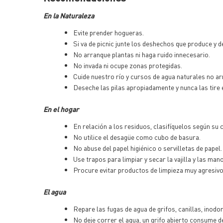
En la Naturaleza
Evite prender hogueras.
Si va de picnic junte los deshechos que produce y 
No arranque plantas ni haga ruido innecesario.
No invada ni ocupe zonas protegidas.
Cuide nuestro río y cursos de agua naturales no 
Deseche las pilas apropiadamente y nunca las tire 
En el hogar
En relación a los residuos, clasifíquelos según su 
No utilice el desagüe como cubo de basura.
No abuse del papel higiénico o servilletas de papel.
Use trapos para limpiar y secar la vajilla y las man
Procure evitar productos de limpieza muy agresivo
El agua
Repare las fugas de agua de grifos, canillas, inodo
No deje correr el agua, un grifo abierto consume de