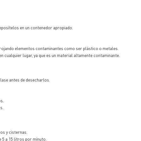
deposítelos en un contenedor apropiado.
arrojando elementos contaminantes como ser plástico o metales.
en cualquier lugar, ya que es un material altamente contaminante.
clase antes de desecharlos.
os.
s.
ros y cisternas.
 5 a 15 litros por minuto.