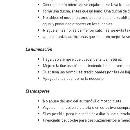
Cierra el grifo mientras se enjabona, se lava los die
Tome una ducha, antes que un baño. Una ducha de 5
No utilice el inodoro como papelera tirando colill
agua, y producen atascos en las tuberías.
Riegue en las horas de menos calor, así se evita la
Utilice plantas autóctonas que resisten mejor la se
La iluminación
Haga uso siempre que pueda, de la luz natural.
Mejore la iluminación manteniendo limpias ventana
Sustituya las bombillas tradicionales por las de
Apague la luz cuando no la necesite.
El transporte
No abuse del uso del automóvil o motocicleta.
Vaya caminando, en bicicleta o en colectivo siempr
Si es posible, para ir a trabajar a diario use el 
Prescindir del coche para desplazamientos a meno