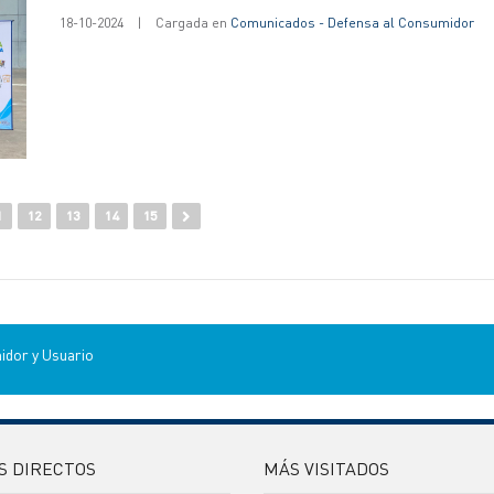
18-10-2024
|
Cargada en
Comunicados - Defensa al Consumidor
1
12
13
14
15
idor y Usuario
S DIRECTOS
MÁS VISITADOS