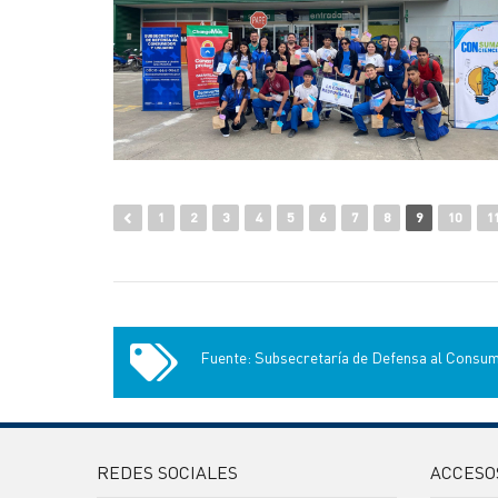
1
2
3
4
5
6
7
8
9
10
1
Fuente: Subsecretaría de Defensa al Consum
REDES SOCIALES
ACCESO