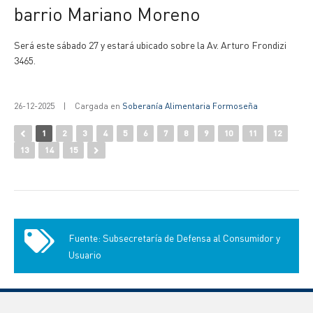
barrio Mariano Moreno
Será este sábado 27 y estará ubicado sobre la Av. Arturo Frondizi
3465.
26-12-2025
|
Cargada en
Soberanía Alimentaria Formoseña
1
2
3
4
5
6
7
8
9
10
11
12
13
14
15
Fuente: Subsecretaría de Defensa al Consumidor y
Usuario