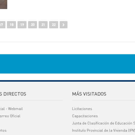
17
18
19
20
21
22
S DIRECTOS
MÁS VISITADOS
cial - Webmail
Licitaciones
orreo Oficial
Capacitaciones
Junta de Clasificación de Educación 
rtos
Instituto Provincial de la Vivienda (IPV