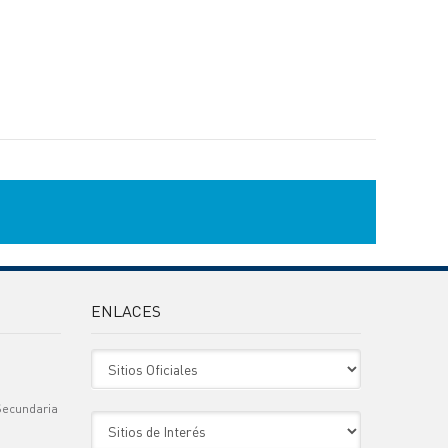
ENLACES
Sitio Oficiales
Secundaria
Sitio de Interes
)