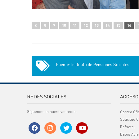
8
9
10
11
12
13
14
15
16
Fuente: Instituto de Pensiones Sociales
REDES SOCIALES
ACCESO
Síguenos en nuestras redes
Correo Ofi
Solicitud C
Refsatel
Datos Abie