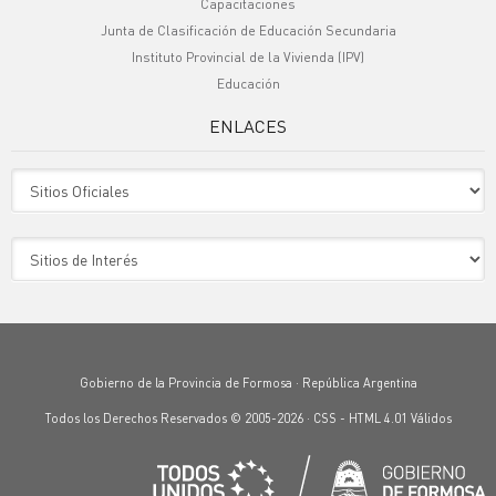
Capacitaciones
Junta de Clasificación de Educación Secundaria
Instituto Provincial de la Vivienda (IPV)
Educación
ENLACES
Sitio Oficiales
Sitio de Interes
Gobierno de la Provincia de Formosa · República Argentina
Todos los Derechos Reservados © 2005-2026 ·
CSS
-
HTML 4.01
Válidos