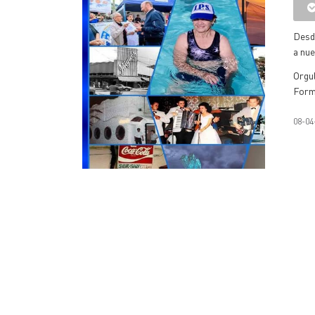
Desde
a nue
Orgu
Form
08-04