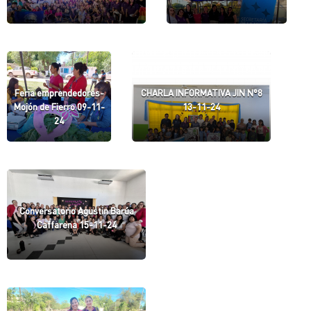
Feria emprendedores-
CHARLA INFORMATIVA JIN N°8
Mojón de Fierro 09-11-
13-11-24
24
Conversatorio Agustin Barúa
Caffarena 15-11-24