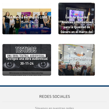
7ma Marcha del Orgullo LGBT
Foro de Mujeres
15-11-24
"Avances y Reflexiones
para la Igualdad de
Género en el marco del
Modelo Formoseño" 25-
11-24
Testigos una obra audiovisual
Gala de Cierre ciclo de
30-11-24
talleres de Cultura 30-
11-24
REDES SOCIALES
Síguenos en nuestras redes