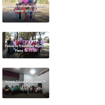
Vínculos saludables Ingeniero
Juarez 12-11-24
Policia De Proximidad Mojon de
Fierro 16-11-24
Jornada Educar en igualdad 19-
11-24