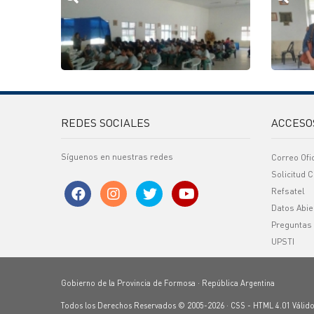
REDES SOCIALES
ACCESO
Síguenos en nuestras redes
Correo Ofi
Solicitud C
Refsatel
Datos Abie
Preguntas
UPSTI
Gobierno de la Provincia de Formosa · República Argentina
Todos los Derechos Reservados © 2005-2026 ·
CSS
-
HTML 4.01
Válid