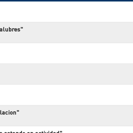
salubres"
ilacion"