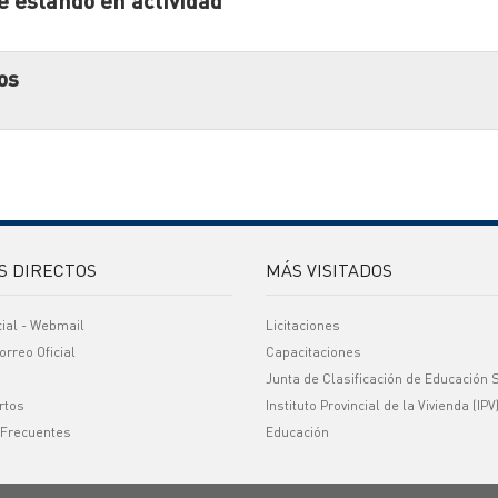
ce estando en actividad"
os
S DIRECTOS
MÁS VISITADOS
cial - Webmail
Licitaciones
orreo Oficial
Capacitaciones
Junta de Clasificación de Educación 
rtos
Instituto Provincial de la Vivienda (IPV
 Frecuentes
Educación