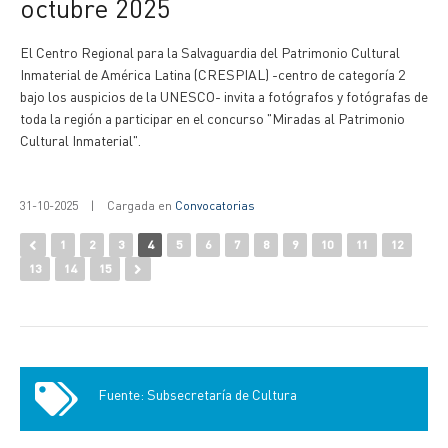
octubre 2025
El Centro Regional para la Salvaguardia del Patrimonio Cultural
Inmaterial de América Latina (CRESPIAL) -centro de categoría 2
bajo los auspicios de la UNESCO- invita a fotógrafos y fotógrafas de
toda la región a participar en el concurso "Miradas al Patrimonio
Cultural Inmaterial".
31-10-2025
|
Cargada en
Convocatorias
1
2
3
4
5
6
7
8
9
10
11
12
13
14
15
Fuente: Subsecretaría de Cultura