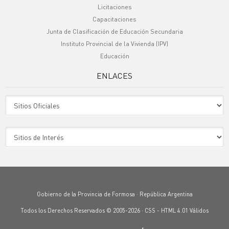
Licitaciones
Capacitaciones
Junta de Clasificación de Educación Secundaria
Instituto Provincial de la Vivienda (IPV)
Educación
ENLACES
Sitio Oficiales
Sitio de Interes
Gobierno de la Provincia de Formosa · República Argentina
Todos los Derechos Reservados © 2005-2026 ·
CSS
-
HTML 4.01
Válidos