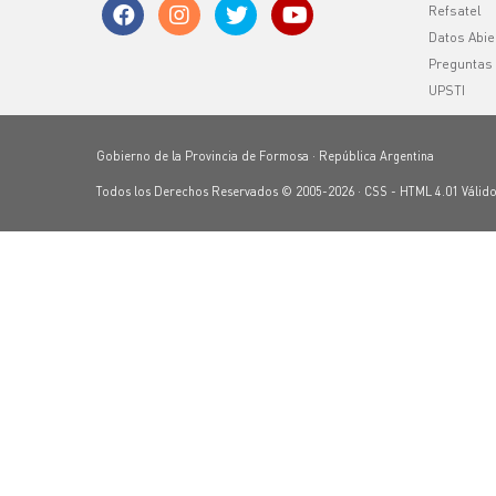
Refsatel
Datos Abie
Preguntas
UPSTI
Gobierno de la Provincia de Formosa · República Argentina
Todos los Derechos Reservados © 2005-2026 ·
CSS
-
HTML 4.01
Válid