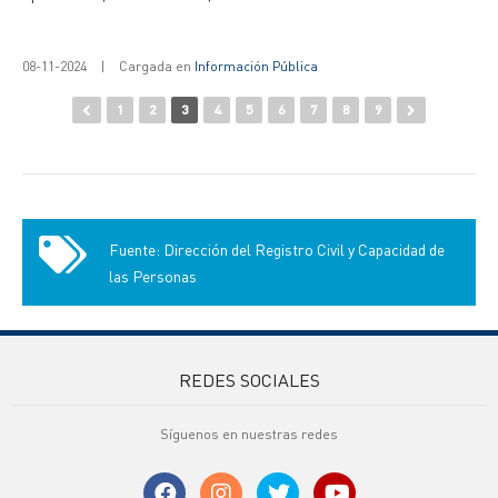
08-11-2024
|
Cargada en
Información Pública
1
2
3
4
5
6
7
8
9
Fuente: Dirección del Registro Civil y Capacidad de
las Personas
REDES SOCIALES
Síguenos en nuestras redes