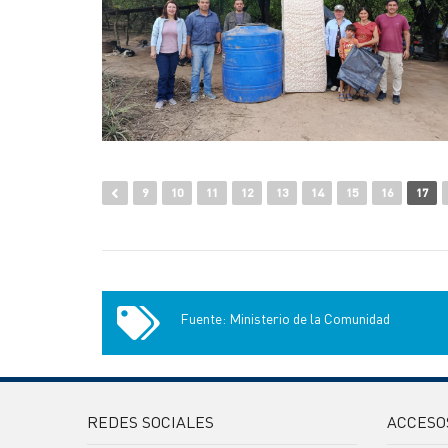
9
10
11
12
13
14
15
16
17
Fuente: Ministerio de la Comunidad
REDES SOCIALES
ACCESO