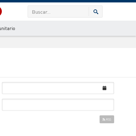
nitario
RSS