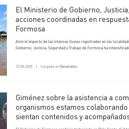
El Ministerio de Gobierno, Justicia, Seguridad y Trabajo despliega
acciones coordinadas en respuesta
Formosa
Ante el impacto de las intensas lluvias registradas en las localida
Gobierno, Justicia, Seguridad y Trabajo de Formosa ha intensificado
12-05-2025
|
Cargada en
Generales
Giménez sobre la asistencia a comunidades anegadas: "Desde los
organismos estamos colaborando c
sientan contenidos y acompañado
El Gobierno de Formosa continúa trabajando en Palo Santo, Subtenie