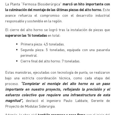
La Planta “Fermosa Biosiderúrgica”
marcó un hito importante con
la culminación del montaje de las últimas piezas del alto horno.
Este
avance refuerza el compromiso con el desarrollo industrial
responsable y sostenible en la región.
El cierre del alto horno se logró tras la instalación de piezas que
superaron las 16 toneladas
en total:
Primera pieza: 4,5 toneladas.
Segunda pieza: 5 toneladas, equipada con una pasarela
perimetral.
Cierre final del alto horno: 7 toneladas.
Estas maniobras, ejecutadas con tecnología de punta, se realizaron
bajo una estricta coordinación técnica, como cada etapa del
proceso.
“Completar el montaje del alto horno es un paso
importante en nuestro proyecto, reflejando la precisión y el
esfuerzo colectivo que requiere una infraestructura de esta
magnitud”,
destacó el ingeniero Paulo Labbate, Gerente de
Proyecto de Modulax Siderurgia.
Además, la obra civil
también progresa a paso firme
con el inicio del