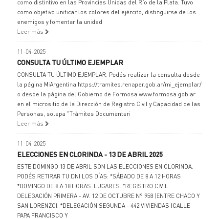
como distintivo en las Provincias Unidas del Río de la Plata. Tuvo
como objetivo unificar los colores del ejército, distinguirse de los
enemigos y fomentar la unidad
Leer más
11-04-2025
CONSULTA TU ÚLTIMO EJEMPLAR
CONSULTA TU ÚLTIMO EJEMPLAR. Podés realizar la consulta desde
la página MiArgentina https://tramites.renaper.gob.ar/mi_ejemplar/
o desde la página del Gobierno de Formosa www.formosa.gob.ar
en el micrositio de la Dirección de Registro Civil y Capacidad de las
Personas, solapa "Trámites Documentari
Leer más
11-04-2025
ELECCIONES EN CLORINDA - 13 DE ABRIL 2025
ESTE DOMINGO 13 DE ABRIL SON LAS ELECCIONES EN CLORINDA.
PODÉS RETIRAR TU DNI LOS DÍAS: *SÁBADO DE 8 A 12 HORAS
*DOMINGO DE 8 A 18 HORAS. LUGARES: *REGISTRO CIVIL
DELEGACIÓN PRIMERA - AV. 12 DE OCTUBRE N° 958 (ENTRE CHACO Y
SAN LORENZO). *DELEGACIÓN SEGUNDA - 442 VIVIENDAS (CALLE
PAPA FRANCISCO Y