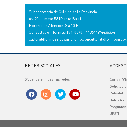
Subsecretaría de Cultura de la Provincia
Av. 25 de mayo 58 (Planta Baja)
Horario de Atención: 8 a 13 Hs.
Consultas e informes: (54) 0370 - 4436449/4436354
cultura@formosa.gov.ar
promocioncultural@formosa.gov
REDES SOCIALES
ACCESO
Síguenos en nuestras redes
Correo Ofi
Solicitud C
Refsatel
Datos Abie
Preguntas
UPSTI