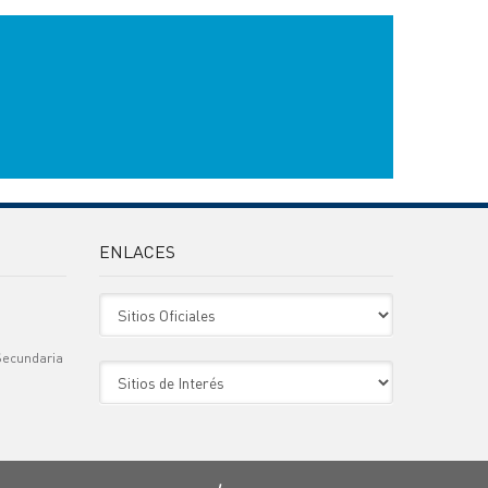
ENLACES
Sitio Oficiales
Secundaria
Sitio de Interes
)