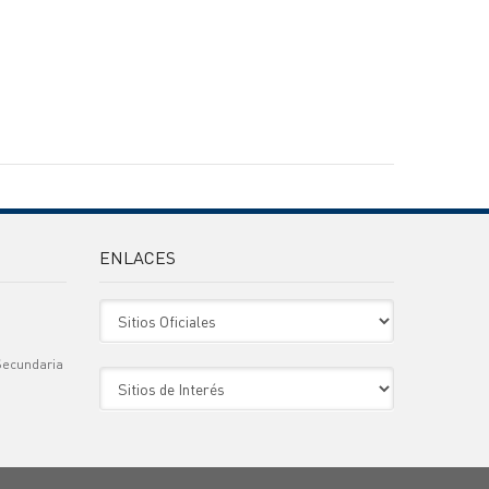
ENLACES
Sitio Oficiales
Secundaria
Sitio de Interes
)