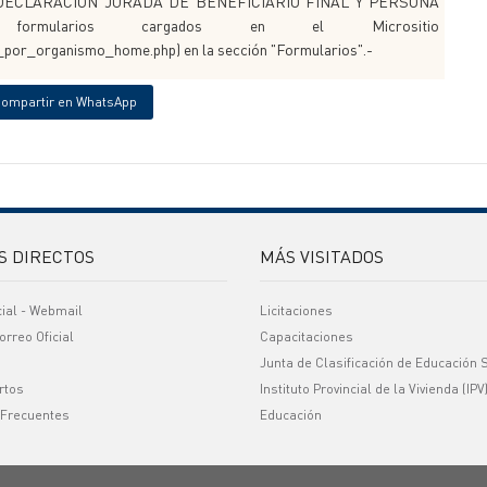
cada). 8.DECLARACIÓN JURADA DE BENEFICIARIO FINAL Y PERSONA
 formularios cargados en el Micrositio
_por_organismo_home.php) en la sección "Formularios".-
ompartir en WhatsApp
S DIRECTOS
MÁS VISITADOS
cial - Webmail
Licitaciones
orreo Oficial
Capacitaciones
Junta de Clasificación de Educación 
rtos
Instituto Provincial de la Vivienda (IPV
 Frecuentes
Educación