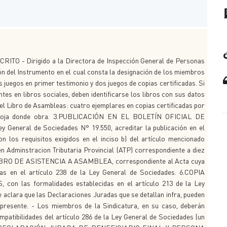
SCRITO - Dirigido a la Directora de Inspección General de Personas
ión del Instrumento en el cual consta la designación de los miembros
 juegos en primer testimonio y dos juegos de copias certificadas. Si
es en libros sociales, deben identificarse los libros con sus datos
n el Libro de Asambleas: cuatro ejemplares en copias certificadas por
a y foja donde obra. 3.PUBLICACIÓN EN EL BOLETÍN OFICIAL DE
 General de Sociedades N° 19.550, acreditar la publicación en el
on los requisitos exigidos en el inciso b) del artículo mencionado
minstracion Tributaria Provincial (ATP) correspondiente a diez
LIBRO DE ASISTENCIA A ASAMBLEA, correspondiente al Acta cuya
das en el artículo 238 de la Ley General de Sociedades. 6.COPIA
 las formalidades establecidas en el artículo 213 de la Ley
ara que las Declaraciones Juradas que se detallan infra, pueden
 presente. - Los miembros de la Sindicatura, en su caso, deberán
patibilidades del artículo 286 de la Ley General de Sociedades (un