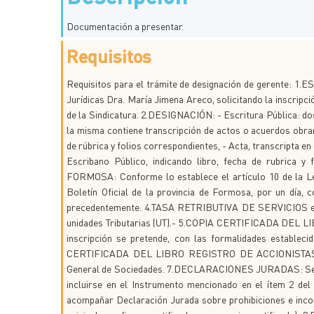
Documentación a presentar.
Requisitos
Requisitos para el trámite de designación de gerente: 1.E
Jurídicas Dra. María Jimena Areco, solicitando la inscripc
de la Sindicatura. 2.DESIGNACIÓN: - Escritura Pública: dos
la misma contiene transcripción de actos o acuerdos obrant
de rúbrica y folios correspondientes, - Acta, transcripta e
Escribano Público, indicando libro, fecha de rubric
FORMOSA: Conforme lo establece el artículo 10 de la Ley
Boletín Oficial de la provincia de Formosa, por un día, c
precedentemente. 4.TASA RETRIBUTIVA DE SERVICIOS en Ad
unidades Tributarias (UT).- 5.COPIA CERTIFICADA DEL 
inscripción se pretende, con las formalidades estableci
CERTIFICADA DEL LIBRO REGISTRO DE ACCIONISTAS, con
General de Sociedades. 7.DECLARACIONES JURADAS: Se acl
incluirse en el Instrumento mencionado en el ítem 2 del
acompañar Declaración Jurada sobre prohibiciones e incom