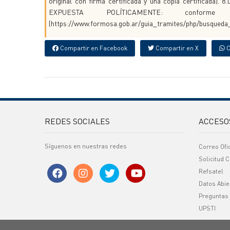
original con firma certificada y una copia certifi
EXPUESTA POLÍTICAMENTE: conforme
(https://www.formosa.gob.ar/guia_tramites/php/busqueda
Compartir en Facebook
Compartir en X
C
REDES SOCIALES
ACCESO
Síguenos en nuestras redes
Correo Ofi
Solicitud C
Refsatel
Datos Abie
Preguntas
UPSTI