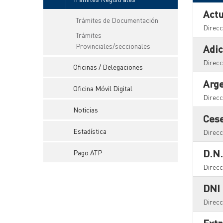
Ac
Trámites de Documentación
Direcc
Trámites
Provinciales/seccionales
Ad
Direcc
Oficinas / Delegaciones
Ar
Oficina Móvil Digital
Direcc
Noticias
Ces
Estadística
Direcc
D.
Pago ATP
Direcc
DN
Direcc