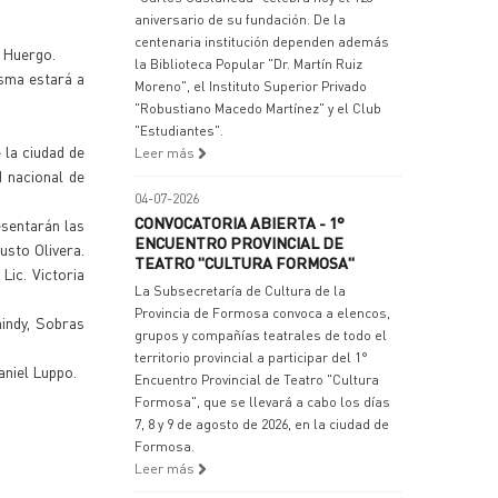
aniversario de su fundación. De la
centenaria institución dependen además
a Huergo.
la Biblioteca Popular "Dr. Martín Ruiz
isma estará a
Moreno", el Instituto Superior Privado
"Robustiano Macedo Martínez" y el Club
"Estudiantes".
 la ciudad de
Leer más
 nacional de
04-07-2026
CONVOCATORIA ABIERTA - 1°
esentarán las
ENCUENTRO PROVINCIAL DE
usto Olivera.
TEATRO "CULTURA FORMOSA"
Lic. Victoria
La Subsecretaría de Cultura de la
Provincia de Formosa convoca a elencos,
aindy, Sobras
grupos y compañías teatrales de todo el
territorio provincial a participar del 1°
aniel Luppo.
Encuentro Provincial de Teatro "Cultura
Formosa", que se llevará a cabo los días
7, 8 y 9 de agosto de 2026, en la ciudad de
Formosa.
Leer más