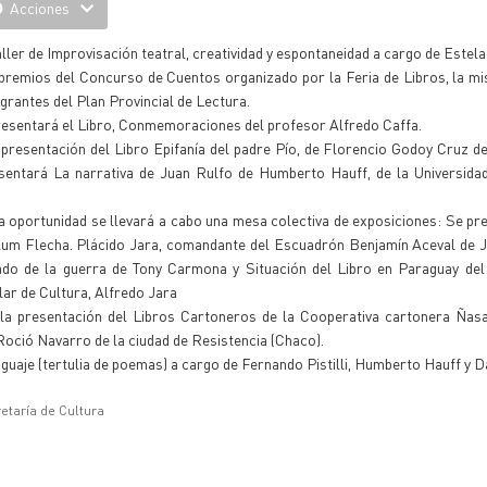
Acciones
 Taller de Improvisación teatral, creatividad y espontaneidad a cargo de Estel
de premios del Concurso de Cuentos organizado por la Feria de Libros, la m
grantes del Plan Provincial de Lectura.
presentará el Libro, Conmemoraciones del profesor Alfredo Caffa.
a presentación del Libro Epifanía del padre Pío, de Florencio Godoy Cruz de
sentará La narrativa de Juan Rulfo de Humberto Hauff, de la Universidad
 la oportunidad se llevará a cabo una mesa colectiva de exposiciones: Se pr
lum Flecha. Plácido Jara, comandante del Escuadrón Benjamín Aceval de J
ado de la guerra de Tony Carmona y Situación del Libro en Paraguay del 
lar de Cultura, Alfredo Jara
á la presentación del Libros Cartoneros de la Cooperativa cartonera Ñas
Roció Navarro de la ciudad de Resistencia (Chaco).
lenguaje (tertulia de poemas) a cargo de Fernando Pistilli, Humberto Hauff y D
etaría de Cultura