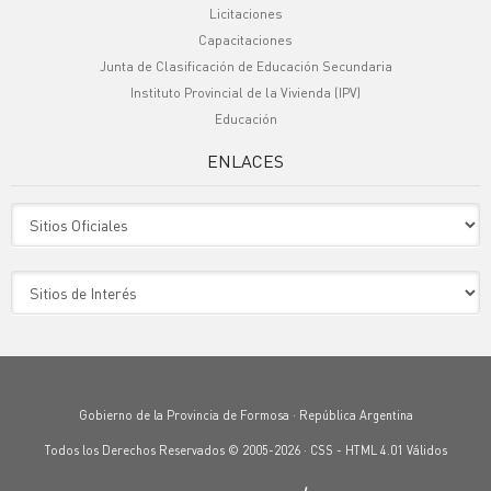
Licitaciones
Capacitaciones
Junta de Clasificación de Educación Secundaria
Instituto Provincial de la Vivienda (IPV)
Educación
ENLACES
Sitio Oficiales
Sitio de Interes
Gobierno de la Provincia de Formosa · República Argentina
Todos los Derechos Reservados © 2005-2026 ·
CSS
-
HTML 4.01
Válidos