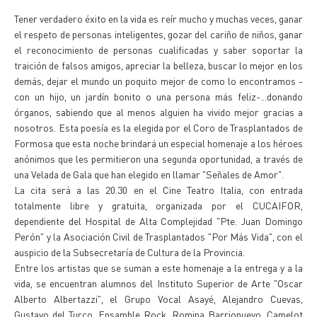
Tener verdadero éxito en la vida es reír mucho y muchas veces, ganar
el respeto de personas inteligentes, gozar del cariño de niños, ganar
el reconocimiento de personas cualificadas y saber soportar la
traición de falsos amigos, apreciar la belleza, buscar lo mejor en los
demás, dejar el mundo un poquito mejor de como lo encontramos -
con un hijo, un jardín bonito o una persona más feliz-...donando
órganos, sabiendo que al menos alguien ha vivido mejor gracias a
nosotros. Esta poesía es la elegida por el Coro de Trasplantados de
Formosa que esta noche brindará un especial homenaje a los héroes
anónimos que les permitieron una segunda oportunidad, a través de
una Velada de Gala que han elegido en llamar "Señales de Amor".
La cita será a las 20.30 en el Cine Teatro Italia, con entrada
totalmente libre y gratuita, organizada por el CUCAIFOR,
dependiente del Hospital de Alta Complejidad "Pte. Juan Domingo
Perón" y la Asociación Civil de Trasplantados "Por Más Vida", con el
auspicio de la Subsecretaría de Cultura de la Provincia.
Entre los artistas que se suman a este homenaje a la entrega y a la
vida, se encuentran alumnos del Instituto Superior de Arte "Oscar
Alberto Albertazzi", el Grupo Vocal Asayé, Alejandro Cuevas,
Gustavo del Turco, Ensamble Rock, Romina Barrionuevo, Camelot