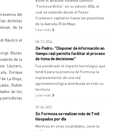
activó el atractivo sistema lumínico
"Formosa Brilla", en su edición 2024, el
cual se extiende desde el Paseo
presencia del
Costanero capitalino hasta las plazoletas
las distintas
de la Avenida 25 de Mayo.
isual, de la
Leer más
lub Náutico el
04-12-2024
De Pedro: "Disponer de información en
Jorge Bazán,
tiempo real permite facilitar el proceso
de toma de decisiones"
sidente de la
uis Lázzaro,
Fue ponderado el impacto tecnológico que
lata; Enrique
tendrá para la provincia de Formosa la
implementación de una red
 de La Rioja;
agrometeorológica distribuida en todo su
suales; Rubén
territorio.
idades de los
Leer más
y periodistas
07-04-2021
En Formosa se realizan más de 7 mil
hisopados por día
Mientras en otras localidades, como la