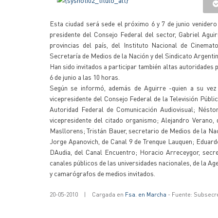
Esta ciudad será sede el próximo 6 y 7 de junio venidero 
presidente del Consejo Federal del sector, Gabriel Aguir
provincias del país, del Instituto Nacional de Cinemat
Secretaría de Medios de la Nación y del Sindicato Argentin
Han sido invitados a participar también altas autoridades p
6 de junio a las 10 horas.
Según se informó, además de Aguirre -quien a su vez 
vicepresidente del Consejo Federal de la Televisión Públ
Autoridad Federal de Comunicación Audiovisual; Néstor
vicepresidente del citado organismo; Alejandro Verano,
Masllorens; Tristán Bauer, secretario de Medios de la Nac
Jorge Apanovich, de Canal 9 de Trenque Lauquen; Eduardo 
DAudia, del Canal Encuentro; Horacio Arreceygor, secre
canales públicos de las universidades nacionales, de la A
y camarógrafos de medios invitados.
20-05-2010
|
Cargada en
Fsa. en Marcha
- Fuente: Subsecr