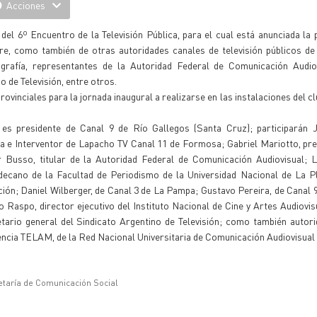
Acciones
del 6º Encuentro de la Televisión Pública, para el cual está anunciada la 
re, como también de otras autoridades canales de televisión públicos de 
ografía, representantes de la Autoridad Federal de Comunicación Audiov
o de Televisión, entre otros.
rovinciales para la jornada inaugural a realizarse en las instalaciones del c
es presidente de Canal 9 de Río Gallegos (Santa Cruz); participarán 
ica e Interventor de Lapacho TV Canal 11 de Formosa; Gabriel Mariotto, pre
 Busso, titular de la Autoridad Federal de Comunicación Audiovisual; L
 decano de la Facultad de Periodismo de la Universidad Nacional de La P
ión; Daniel Wilberger, de Canal 3 de La Pampa; Gustavo Pereira, de Canal 9
Raspo, director ejecutivo del Instituto Nacional de Cine y Artes Audiovi
tario general del Sindicato Argentino de Televisión; como también autor
gencia TELAM, de la Red Nacional Universitaria de Comunicación Audiovisual 
etaría de Comunicación Social