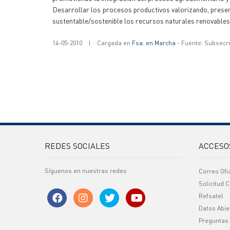
Desarrollar los procesos productivos valorizando, prese
sustentable/sostenible los recursos naturales renovables
14-05-2010
|
Cargada en
Fsa. en Marcha
- Fuente: Subsecr
REDES SOCIALES
ACCESO
Síguenos en nuestras redes
Correo Ofi
Solicitud C
Refsatel
Datos Abie
Preguntas