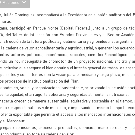
Acciones
ón, Julián Domínguez, acompañará a la Presidenta en el salón auditorio del
 horas.
tana, participó en Parque Norte (Capital Federal) junto a un grupo de té
A, del Taller de Integración con Estados Provinciales y el Sector Acadé
strucción de la futura política agroalimentaria y agroindustrial argentina.
 la cadena de valor agroalimentaria y agroindustrial, y generar los acuerd
intos actores políticos, económicos, sociales, científico/tecnológicos, 
endo un rol indelegable de promotor de un proyecto nacional, arbitro y a
e inclusivo que asegure el bien común y el interés general de todos los argen
sparentes y consistentes con la visión para el mediano y largo plazo, media
 procesos de Institucionalización del Plan.
conómico, social y organizacional sustentable, priorizando la inclusión socia
s, la equidad, el arraigo, la soberanía y seguridad alimentaria nutricional.
hacerla crecer de manera sustentable, equitativa y sostenida en el tiempo
uando riesgos climáticos y de mercado, e impulsando al mismo tiempo la eco
e oferta exportable que permita el acceso a los mercados internacionales c
y el Mercosur.
regado de insumos, procesos, productos, servicios, mano de obra y capit
agroindustrial en toda su cadena de valor.