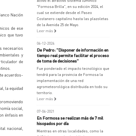
activó el atractivo sistema lumínico
"Formosa Brilla", en su edición 2024, el
cual se extiende desde el Paseo
 Banco Nación
Costanero capitalino hasta las plazoletas
de la Avenida 25 de Mayo.
cnicos de ese
Leer más
mico que tuvo
04-12-2024
os necesarios
De Pedro: "Disponer de información en
ambientales y
tiempo real permite facilitar el proceso
de toma de decisiones"
rticulador de
tinos.
Fue ponderado el impacto tecnológico que
nte acuerdos-
tendrá para la provincia de Formosa la
implementación de una red
agrometeorológica distribuida en todo su
l, la equidad
territorio.
Leer más
, promoviendo
nomía social,
07-04-2021
on énfasis en
En Formosa se realizan más de 7 mil
hisopados por día
al nacional,
Mientras en otras localidades, como la