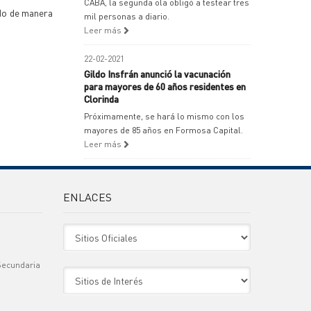
CABA, la segunda ola obligó a testear tres
ndo de manera
mil personas a diario.
Leer más
22-02-2021
Gildo Insfrán anunció la vacunación
para mayores de 60 años residentes en
Clorinda
Próximamente, se hará lo mismo con los
mayores de 85 años en Formosa Capital.
Leer más
ENLACES
Sitio Oficiales
Secundaria
Sitio de Interes
)