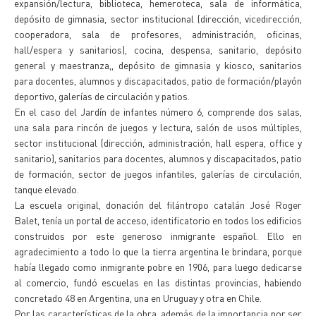
expansión/lectura, biblioteca, hemeroteca, sala de informática,
depósito de gimnasia, sector institucional (dirección, vicedirección,
cooperadora, sala de profesores, administración, oficinas,
hall/espera y sanitarios), cocina, despensa, sanitario, depósito
general y maestranza,, depósito de gimnasia y kiosco, sanitarios
para docentes, alumnos y discapacitados, patio de formación/playón
deportivo, galerías de circulación y patios.
En el caso del Jardín de infantes número 6, comprende dos salas,
una sala para rincón de juegos y lectura, salón de usos múltiples,
sector institucional (dirección, administración, hall espera, office y
sanitario), sanitarios para docentes, alumnos y discapacitados, patio
de formación, sector de juegos infantiles, galerías de circulación,
tanque elevado.
La escuela original, donación del filántropo catalán José Roger
Balet, tenía un portal de acceso, identificatorio en todos los edificios
construidos por este generoso inmigrante español. Ello en
agradecimiento a todo lo que la tierra argentina le brindara, porque
había llegado como inmigrante pobre en 1906, para luego dedicarse
al comercio, fundó escuelas en las distintas provincias, habiendo
concretado 48 en Argentina, una en Uruguay y otra en Chile.
Por las características de la obra, además de la importancia por ser