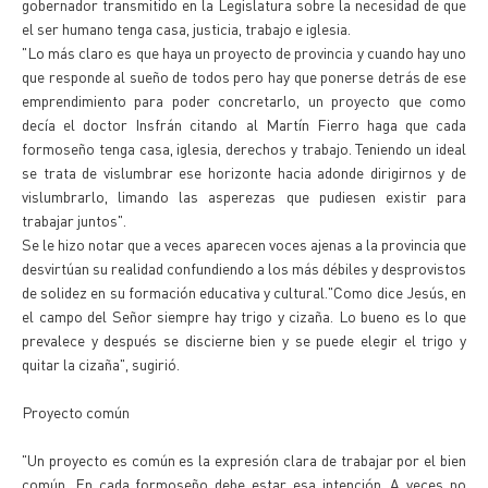
gobernador transmitido en la Legislatura sobre la necesidad de que
el ser humano tenga casa, justicia, trabajo e iglesia.
"Lo más claro es que haya un proyecto de provincia y cuando hay uno
que responde al sueño de todos pero hay que ponerse detrás de ese
emprendimiento para poder concretarlo, un proyecto que como
decía el doctor Insfrán citando al Martín Fierro haga que cada
formoseño tenga casa, iglesia, derechos y trabajo. Teniendo un ideal
se trata de vislumbrar ese horizonte hacia adonde dirigirnos y de
vislumbrarlo, limando las asperezas que pudiesen existir para
trabajar juntos".
Se le hizo notar que a veces aparecen voces ajenas a la provincia que
desvirtúan su realidad confundiendo a los más débiles y desprovistos
de solidez en su formación educativa y cultural."Como dice Jesús, en
el campo del Señor siempre hay trigo y cizaña. Lo bueno es lo que
prevalece y después se discierne bien y se puede elegir el trigo y
quitar la cizaña", sugirió.
Proyecto común
"Un proyecto es común es la expresión clara de trabajar por el bien
común. En cada formoseño debe estar esa intención. A veces no