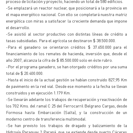
proceso de licitación y proyecto, haciendo un total de 580 edificios.
-Se emplazará un reactor nuclear, que posicionará a la provincia en
el mapa energético nacional. Con ello se completará nuestra matriz
energética con miras a satisfacer la creciente demanda que impone
el desarrollo.
-Se asistió al sector productivo con distintas líneas de crédito a
tasas subsidiadas. Para el agrícola se destinaron $ 38.500.000.
-Para el ganadero se orientaron créditos $ 37.650.000 para el
financiamiento de los remates de hacienda, inversión que, desde el
año 2007, alcanza la cifra de $ 85.500.000 solo en éste rubro.
-Por el programa ganadero, se han otorgado créditos por una suma
total de $ 20.400.000.
-Hasta el inicio de la actual gestión se habían construido 827,95 Km
de pavimento en la red vial. Desde ese momento a la fecha se llevan
construidos y en ejecución 1.179 Km.
-Se llevarán adelante los trabajos de recuperación y reactivación de
los 702 Kms. del ramal C 25 del Ferrocarril Belgrano Cargas, desde
Formosa hasta Embarcación (Salta), y la construcción de un
moderno centro de transferencia multimodal.
-Se han previsto los trabajos de dragado y balizamiento de la
Hidrovía Paraguay ? Paraná, que se extiende desde puerto Cáceres