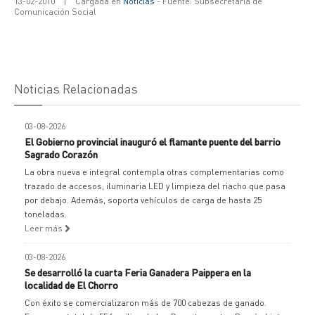
13-02-2010
|
Cargada en
Noticias
- Fuente: Subsecretaría de
Comunicación Social
Noticias Relacionadas
03-08-2026
El Gobierno provincial inauguró el flamante puente del barrio
Sagrado Corazón
La obra nueva e integral contempla otras complementarias como
trazado de accesos, iluminaria LED y limpieza del riacho que pasa
por debajo. Además, soporta vehículos de carga de hasta 25
toneladas.
Leer más
03-08-2026
Se desarrolló la cuarta Feria Ganadera Paippera en la
localidad de El Chorro
Con éxito se comercializaron más de 700 cabezas de ganado.