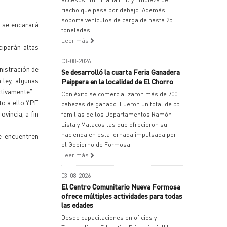
riacho que pasa por debajo. Además,
soporta vehículos de carga de hasta 25
l se encarará
toneladas.
Leer más
ciparán altas
03-08-2026
nistración de
Se desarrolló la cuarta Feria Ganadera
 ley, algunas
Paippera en la localidad de El Chorro
ctivamente".
Con éxito se comercializaron más de 700
to a ello YPF
cabezas de ganado. Fueron un total de 55
vincia, a fin
familias de los Departamentos Ramón
Lista y Matacos las que ofrecieron su
hacienda en esta jornada impulsada por
e encuentren
el Gobierno de Formosa.
Leer más
03-08-2026
El Centro Comunitario Nueva Formosa
ofrece múltiples actividades para todas
las edades
Desde capacitaciones en oficios y