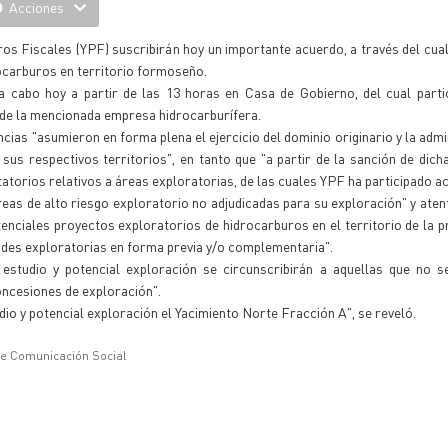
Acciones
ros Fiscales (YPF) suscribirán hoy un importante acuerdo, a través del cua
rocarburos en territorio formoseño.
a cabo hoy a partir de las 13 horas en Casa de Gobierno, del cual parti
 de la mencionada empresa hidrocarburífera.
ncias "asumieron en forma plena el ejercicio del dominio originario y la admi
us respectivos territorios", en tanto que "a partir de la sanción de dicha
atorios relativos a áreas exploratorias, de las cuales YPF ha participado a
eas de alto riesgo exploratorio no adjudicadas para su exploración" y aten
iales proyectos exploratorios de hidrocarburos en el territorio de la pro
dades exploratorias en forma previa y/o complementaria".
estudio y potencial exploración se circunscribirán a aquellas que no s
oncesiones de exploración".
dio y potencial exploración el Yacimiento Norte Fracción A", se reveló.
de Comunicación Social