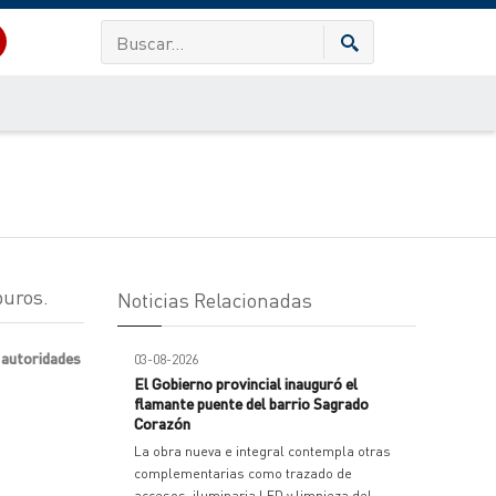
buros.
Noticias Relacionadas
s autoridades
03-08-2026
El Gobierno provincial inauguró el
flamante puente del barrio Sagrado
Corazón
La obra nueva e integral contempla otras
complementarias como trazado de
accesos, iluminaria LED y limpieza del