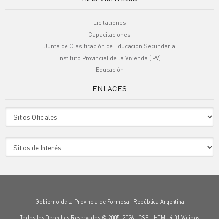
Licitaciones
Capacitaciones
Junta de Clasificación de Educación Secundaria
Instituto Provincial de la Vivienda (IPV)
Educación
ENLACES
Sitio Oficiales
Sitio de Interes
Gobierno de la Provincia de Formosa · República Argentina
Todos los Derechos Reservados © 2005-2026 ·
CSS
-
HTML 4.01
Válidos