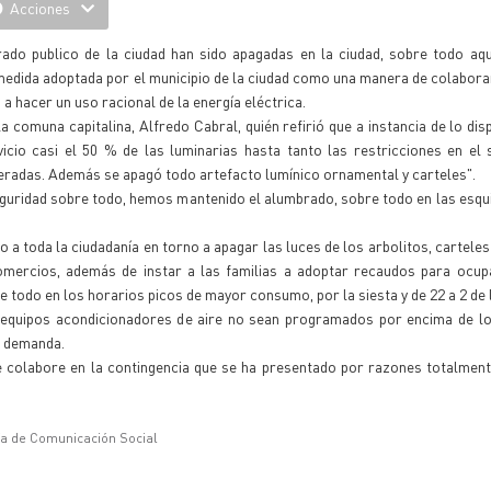
Acciones
ado publico de la ciudad han sido apagadas en la ciudad, sobre todo aqu
 medida adoptada por el municipio de la ciudad como una manera de colaborar
 a hacer un uso racional de la energía eléctrica.
a comuna capitalina, Alfredo Cabral, quién refirió que a instancia de lo dis
cio casi el 50 % de las luminarias hasta tanto las restricciones en el 
peradas. Además se apagó todo artefacto lumínico ornamental y carteles".
seguridad sobre todo, hemos mantenido el alumbrado, sobre todo en las esqu
a toda la ciudadanía en torno a apagar las luces de los arbolitos, carteles 
mercios, además de instar a las familias a adoptar recaudos para ocupa
e todo en los horarios picos de mayor consumo, por la siesta y de 22 a 2 de
equipos acondicionadores de aire no sean programados por encima de lo
a demanda.
e colabore en la contingencia que se ha presentado por razones totalment
ía de Comunicación Social