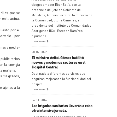
vicegobernador Eber Solís, con la
presencia del jefe de Gabinete de
ellas que se
Ministros, Antonio Ferreira; la ministra de
 en la actual
la Comunidad, Gloria Giménez; el
presidente del Instituto de Comunidades
puesto por el
Aborígenes (ICA), Esteban Ramírez;
servicio -por
diputados
Leer más
inas y media-
20-07-2022
El ministro Aníbal Gómez habilitó
publicitarios
nuevos y modernos sectores en el
r la energía
Hospital Central
 la mañana.
Destinado a diferentes servicios que
s 23 grados,
seguirán mejorando la funcionalidad del
hospital.
e ajenas a la
Leer más
04-11-2016
Las brigadas sanitarias llevarán a cabo
otra intensiva jornada.
En continuidad de la campaña que se